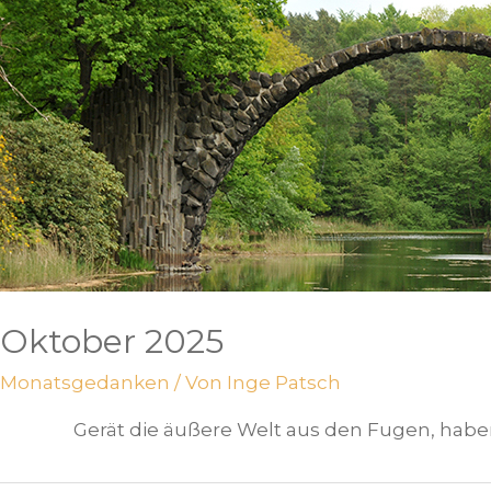
Oktober 2025
Monatsgedanken
/ Von
Inge Patsch
Gerät die äußere Welt aus den Fugen, haben